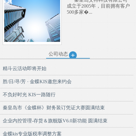
成立于2005年，目前拥有客户
500多家�...
公司动态
精斗云活动即将开始
胜/日/寻/芳 · 金蝶KIS邀您来约会
不负好时光 KIS一路随行
秦皇岛市《金蝶杯》财务装订凭证大赛圆满结束
企业内控管理-存货＆旗舰版V6.0新功能 圆满结束
金蝶kis专业版税率调整方案