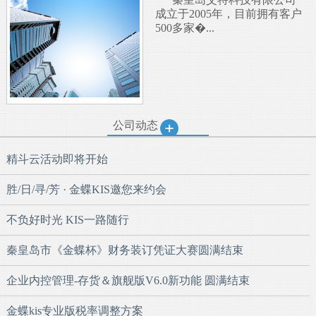
成立于2005年，目前拥有客户
500多家�...
公司动态
精斗云活动即将开始
胜/日/寻/芳 · 金蝶KIS邀您来约会
不负好时光 KIS一路随行
秦皇岛市《金蝶杯》财务装订凭证大赛圆满结束
企业内控管理-存货＆旗舰版V6.0新功能 圆满结束
金蝶kis专业版税率调整方案