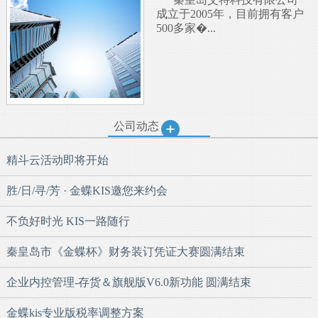
成立于2005年，目前拥有客户
500多家�...
公司动态
精斗云活动即将开始
胜/日/寻/芳 · 金蝶KIS邀您来约会
不负好时光 KIS一路随行
秦皇岛市《金蝶杯》财务装订凭证大赛圆满结束
企业内控管理-存货＆旗舰版V6.0新功能 圆满结束
金蝶kis专业版税率调整方案