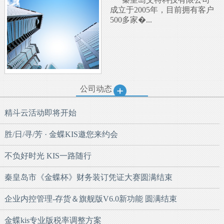
成立于2005年，目前拥有客户
500多家�...
公司动态
精斗云活动即将开始
胜/日/寻/芳 · 金蝶KIS邀您来约会
不负好时光 KIS一路随行
秦皇岛市《金蝶杯》财务装订凭证大赛圆满结束
企业内控管理-存货＆旗舰版V6.0新功能 圆满结束
金蝶kis专业版税率调整方案