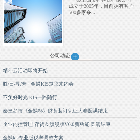
成立于2005年，目前拥有客户
500多家�...
公司动态
精斗云活动即将开始
胜/日/寻/芳 · 金蝶KIS邀您来约会
不负好时光 KIS一路随行
秦皇岛市《金蝶杯》财务装订凭证大赛圆满结束
企业内控管理-存货＆旗舰版V6.0新功能 圆满结束
金蝶kis专业版税率调整方案