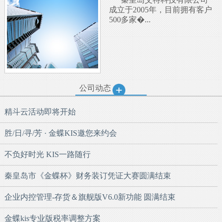
成立于2005年，目前拥有客户
500多家�...
公司动态
精斗云活动即将开始
胜/日/寻/芳 · 金蝶KIS邀您来约会
不负好时光 KIS一路随行
秦皇岛市《金蝶杯》财务装订凭证大赛圆满结束
企业内控管理-存货＆旗舰版V6.0新功能 圆满结束
金蝶kis专业版税率调整方案