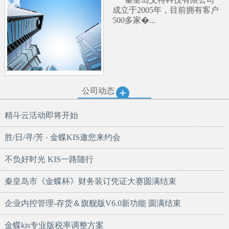
成立于2005年，目前拥有客户
500多家�...
公司动态
精斗云活动即将开始
胜/日/寻/芳 · 金蝶KIS邀您来约会
不负好时光 KIS一路随行
秦皇岛市《金蝶杯》财务装订凭证大赛圆满结束
企业内控管理-存货＆旗舰版V6.0新功能 圆满结束
金蝶kis专业版税率调整方案